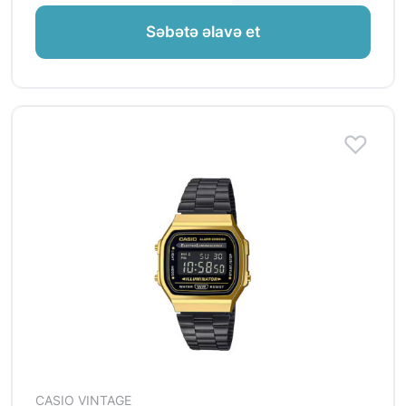
Səbətə əlavə et
CASIO VINTAGE