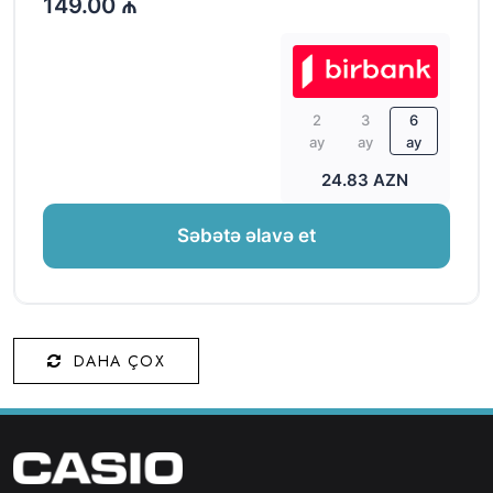
149.00 ₼
2
3
6
ay
ay
ay
24.83 AZN
Səbətə əlavə et
DAHA ÇOX