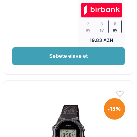
2
3
6
ay
ay
ay
19.83 AZN
Səbətə əlavə et
-15%