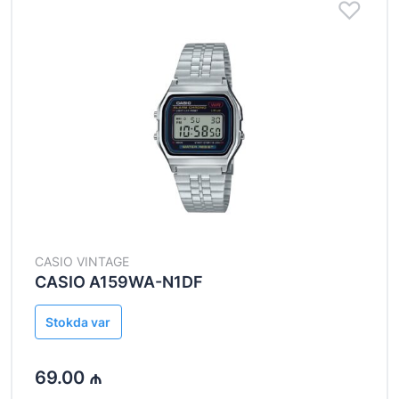
CASIO VINTAGE
CASIO A159WA-N1DF
Stokda var
69.00 ₼