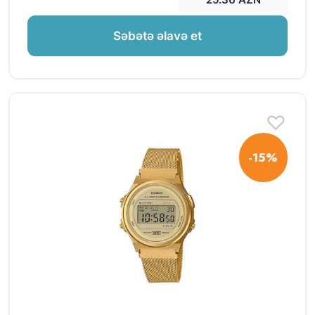
Səbətə əlavə et
-15%