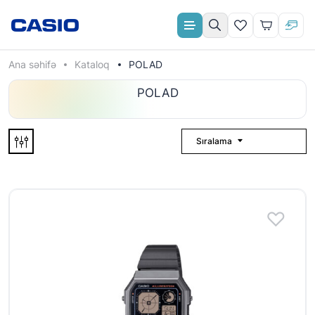
Ana səhifə
Kataloq
POLAD
Aylıq ödəniş
POLAD
Sıralama