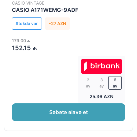
CASIO VINTAGE
CASIO A171WEMG-9ADF
Stokda var
-27 AZN
179.00 ₼
152.15 ₼
2
3
6
ay
ay
ay
25.36 AZN
Səbətə əlavə et