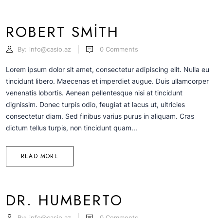
ROBERT SMITH
By:
info@casio.az
0
Comments
Lorem ipsum dolor sit amet, consectetur adipiscing elit. Nulla eu
tincidunt libero. Maecenas et imperdiet augue. Duis ullamcorper
venenatis lobortis. Aenean pellentesque nisi at tincidunt
dignissim. Donec turpis odio, feugiat at lacus ut, ultricies
consectetur diam. Sed finibus varius purus in aliquam. Cras
dictum tellus turpis, non tincidunt quam...
READ MORE
DR. HUMBERTO
By:
info@casio.az
0
Comments