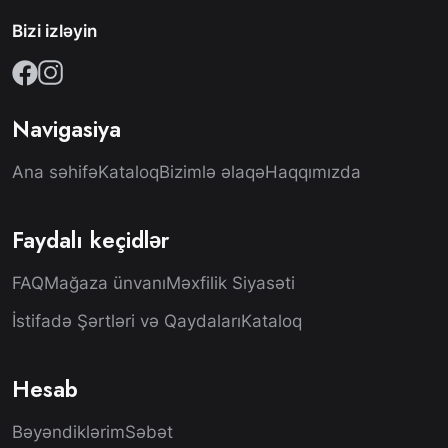
Bizi izləyin
Navigasiya
Ana səhifə
Kataloq
Bizimlə əlaqə
Haqqımızda
Faydalı keçidlər
FAQ
Mağaza ünvanı
Məxfilik Siyasəti
İstifadə Şərtləri və Qaydaları
Kataloq
Hesab
Bəyəndiklərim
Səbət