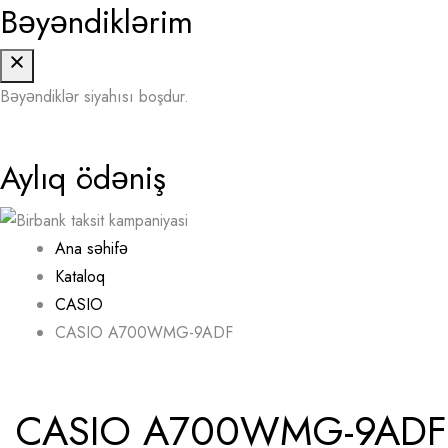
Bəyəndiklərim
Bəyəndiklər siyahısı boşdur.
Aylıq ödəniş
Ana səhifə
Kataloq
CASIO
CASIO A700WMG-9ADF
CASIO A700WMG-9ADF