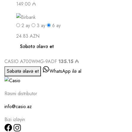
149.00 ₼
2
ay
3
ay
6
ay
24.83 AZN
Səbətə əlavə et
CASIO A700WMG-9ADF
135.15 ₼
Səbətə əlavə et
WhatsApp ilə al
Rəsmi distributor
info@casio.az
Bizi izləyin