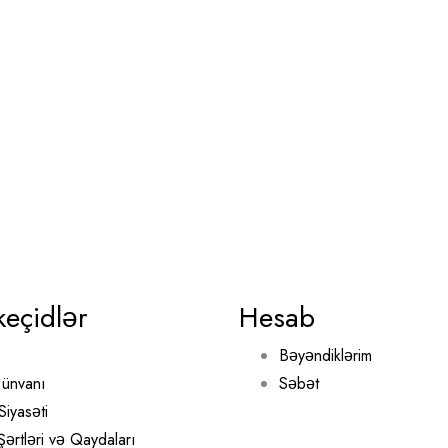
keçidlər
Hesab
Bəyəndiklərim
ünvanı
Səbət
Siyasəti
 Şərtləri və Qaydaları