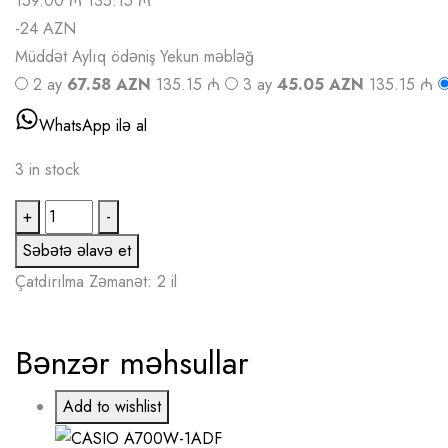
159.00 ₼
135.15 ₼
-24 AZN
Müddət
Aylıq ödəniş
Yekun məbləğ
2 ay
67.58 AZN
135.15 ₼
3 ay
45.05 AZN
135.15 ₼
WhatsApp ilə al
3 in stock
CASIO
+
-
A700WMG-
Səbətə əlavə et
9ADF
Çatdırılma
Zəmanət: 2 il
quantity
Bənzər məhsullar
Add to wishlist