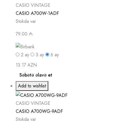
CASIO VINTAGE
CASIO A700W-1ADF
Stokda var
79.00 ₼
2
ay
3
ay
6
ay
13.17 AZN
Səbətə əlavə et
Add to wishlist
CASIO VINTAGE
CASIO A700WG-9ADF
Stokda var