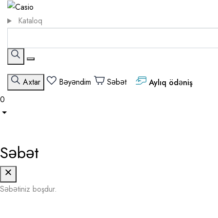
Kataloq
Axtar
Bəyəndim
Səbət
Aylıq ödəniş
0
Səbət
Səbətiniz boşdur.