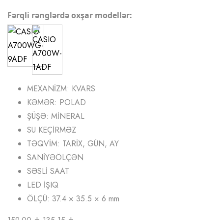
Fərqli rənglərdə oxşar modellər:
MEXANİZM: KVARS
KƏMƏR: POLAD
ŞÜŞƏ: MİNERAL
SU KEÇİRMƏZ
TƏQVİM: TARİX, GÜN, AY
SANİYƏÖLÇƏN
SƏSLİ SAAT
LED İŞIQ
ÖLÇÜ: 37.4 × 35.5 × 6 mm