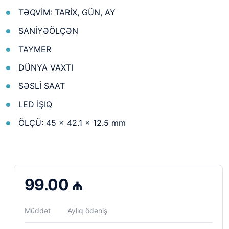
TƏQVİM: TARİX, GÜN, AY
SANİYƏÖLÇƏN
TAYMER
DÜNYA VAXTI
SƏSLİ SAAT
LED İŞIQ
ÖLÇÜ: 45 × 42.1 × 12.5 mm
99.00 ₼
Müddət
Aylıq ödəniş