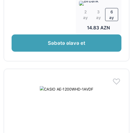
2
3
6
ay
ay
ay
14.83 AZN
Səbətə əlavə et