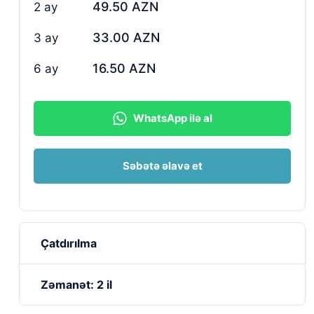
49.50 AZN
2 ay
33.00 AZN
3 ay
16.50 AZN
6 ay
WhatsApp ilə al
Səbətə əlavə et
Çatdırılma
Zəmanət: 2 il