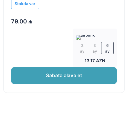
Stokda var
79.00 ₼
2
3
6
ay
ay
ay
13.17 AZN
Səbətə əlavə et