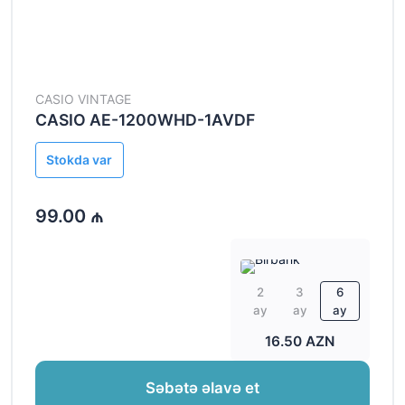
CASIO VINTAGE
CASIO AE-1200WHD-1AVDF
Stokda var
99.00 ₼
2
3
6
ay
ay
ay
16.50 AZN
Səbətə əlavə et