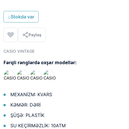
⌂
Stokda var
Paylaş
CASIO VINTAGE
Fərqli rənglərdə oxşar modellər:
MEXANİZM: KVARS
KƏMƏR: DƏRİ
ŞÜŞƏ: PLASTİK
SU KEÇİRMƏZLİK: 10ATM