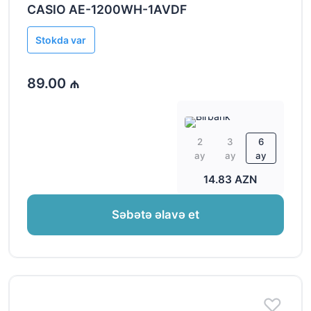
CASIO AE-1200WH-1AVDF
Stokda var
89.00 ₼
2
3
6
ay
ay
ay
14.83 AZN
Səbətə əlavə et