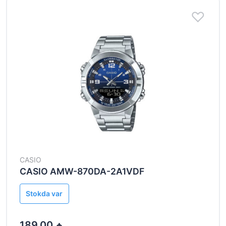
CASIO
CASIO AMW-870DA-2A1VDF
Stokda var
189.00 ₼