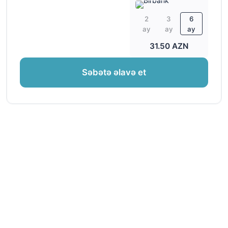
2
3
6
ay
ay
ay
31.50 AZN
Səbətə əlavə et