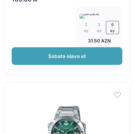
2
3
6
ay
ay
ay
31.50 AZN
Səbətə əlavə et