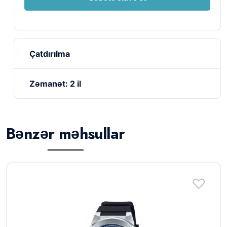
Çatdırılma
Zəmanət: 2 il
Bənzər məhsullar