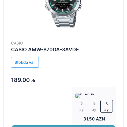
CASIO
CASIO AMW-870DA-3AVDF
Stokda var
189.00 ₼
2
3
6
ay
ay
ay
31.50 AZN