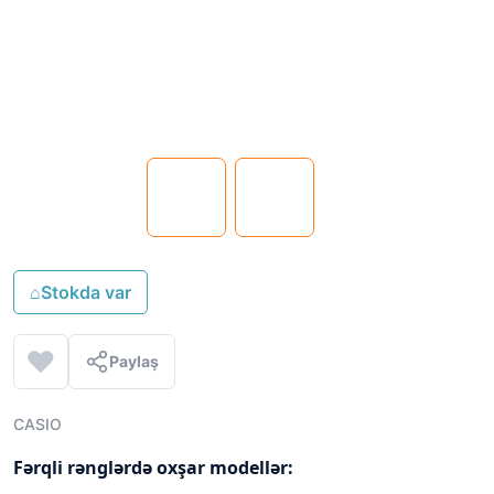
⌂
Stokda var
Paylaş
CASIO
Fərqli rənglərdə oxşar modellər: