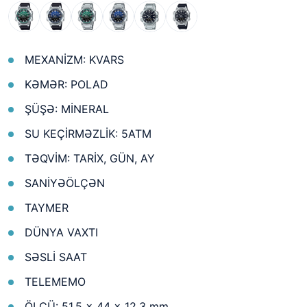
MEXANİZM: KVARS
KƏMƏR: POLAD
ŞÜŞƏ: MİNERAL
SU KEÇİRMƏZLİK: 5ATM
TƏQVİM: TARİX, GÜN, AY
SANİYƏÖLÇƏN
TAYMER
DÜNYA VAXTI
SƏSLİ SAAT
TELEMEMO
ÖLÇÜ: 51.5 × 44 × 12.3 mm