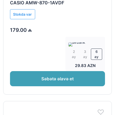
CASIO AMW-870-1AVDF
Stokda var
179.00 ₼
2
3
6
ay
ay
ay
29.83 AZN
Səbətə əlavə et