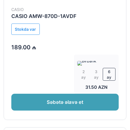
CASIO
CASIO AMW-870D-1AVDF
Stokda var
189.00 ₼
2
3
6
ay
ay
ay
31.50 AZN
Səbətə əlavə et