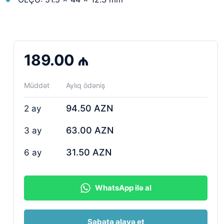
189.00 ₼
Müddət
Aylıq ödəniş
94.50 AZN
2 ay
63.00 AZN
3 ay
31.50 AZN
6 ay
WhatsApp ilə al
Səbətə əlavə et