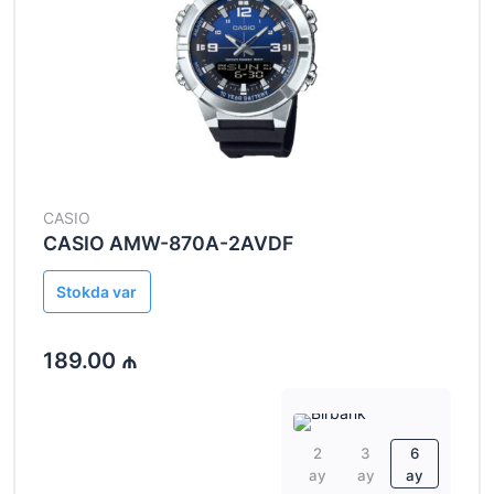
CASIO
CASIO AMW-870A-2AVDF
Stokda var
189.00 ₼
2
3
6
ay
ay
ay