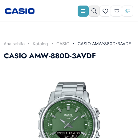
Aylıq ödəniş
Ana səhifə
Kataloq
CASIO
CASIO AMW-880D-3AVDF
CASIO AMW-880D-3AVDF