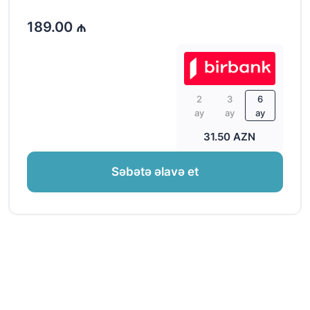
189.00 ₼
2
3
6
ay
ay
ay
31.50 AZN
Səbətə əlavə et