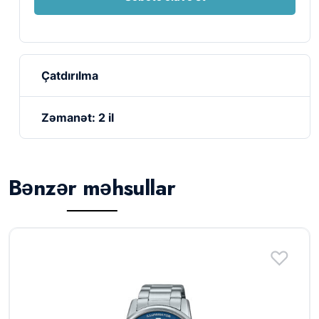
Çatdırılma
Zəmanət: 2 il
Bənzər məhsullar