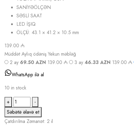
SANİYƏÖLÇƏN
SƏSLİ SAAT
LED İŞIQ
ÖLÇÜ: 43.1 × 41.2 × 10.5 mm
139.00 ₼
Müddət
Aylıq ödəniş
Yekun məbləğ
2 ay
69.50 AZN
139.00 ₼
3 ay
46.33 AZN
139.00 ₼
WhatsApp ilə al
10 in stock
CASIO
+
-
B650WB-
Səbətə əlavə et
1BDF
Çatdırılma
Zəmanət: 2 il
quantity