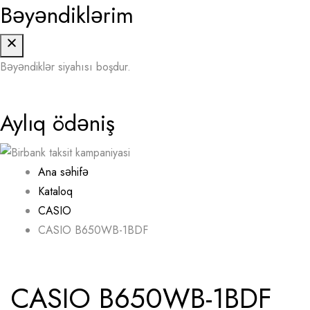
Bəyəndiklərim
Bəyəndiklər siyahısı boşdur.
Aylıq ödəniş
Ana səhifə
Kataloq
CASIO
CASIO B650WB-1BDF
CASIO B650WB-1BDF