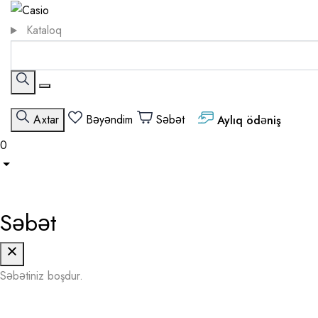
Kataloq
Axtar
Bəyəndim
Səbət
Aylıq ödəniş
0
Səbət
Səbətiniz boşdur.