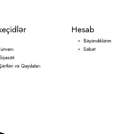
keçidlər
Hesab
Bəyəndiklərim
ünvanı
Səbət
Siyasəti
 Şərtləri və Qaydaları