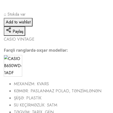
⌂
Stokda var
Add to wishlist
Paylaş
CASIO VINTAGE
Fərqli rənglərdə oxşar modellər:
MEXANİZM: KVARS
KƏMƏR: PASLANMAZ POLAD, TƏNZİMLƏNƏN
ŞÜŞƏ: PLASTİK
SU KEÇİRMƏZLİK: 5ATM
TƏQVİM: TARİX, GÜN