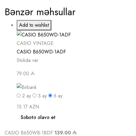
Bənzər məhsullar
Add to wishlist
CASIO VINTAGE
CASIO B650WD-1ADF
Stokda var
79.00 ₼
2
ay
3
ay
6
ay
13.17 AZN
Səbətə əlavə et
CASIO B650WB-1BDF
139.00 ₼