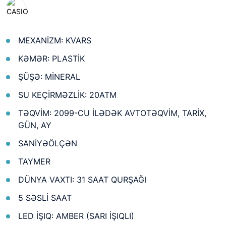
MEXANİZM: KVARS
KƏMƏR: PLASTİK
ŞÜŞƏ: MİNERAL
SU KEÇİRMƏZLİK: 20ATM
TƏQVİM: 2099-CU İLƏDƏK AVTOTƏQVİM, TARİX,
GÜN, AY
SANİYƏÖLÇƏN
TAYMER
DÜNYA VAXTI: 31 SAAT QURŞAĞI
5 SƏSLİ SAAT
LED İŞIQ: AMBER (SARI İŞIQLI)