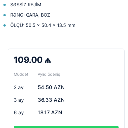
SƏSSİZ REJİM
RƏNG: QARA, BOZ
ÖLÇÜ: 50.5 × 50.4 × 13.5 mm
109.00 ₼
Müddət
Aylıq ödəniş
54.50 AZN
2 ay
36.33 AZN
3 ay
18.17 AZN
6 ay