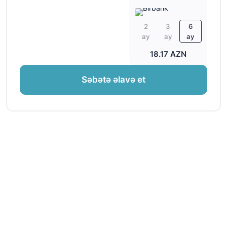
2
3
6
ay
ay
ay
18.17 AZN
Səbətə əlavə et