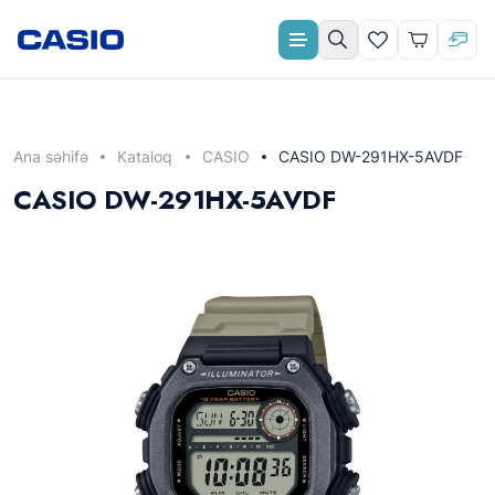
Aylıq ödəniş
Ana səhifə
Kataloq
CASIO
CASIO DW-291HX-5AVDF
CASIO DW-291HX-5AVDF