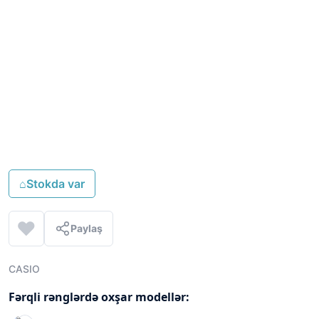
⌂
Stokda var
Paylaş
CASIO
Fərqli rənglərdə oxşar modellər: