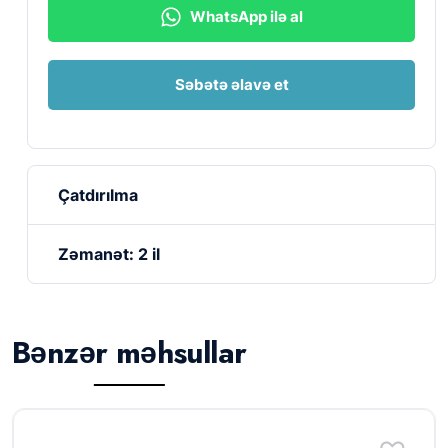
WhatsApp ilə al
Səbətə əlavə et
Çatdırılma
Zəmanət: 2 il
Bənzər məhsullar