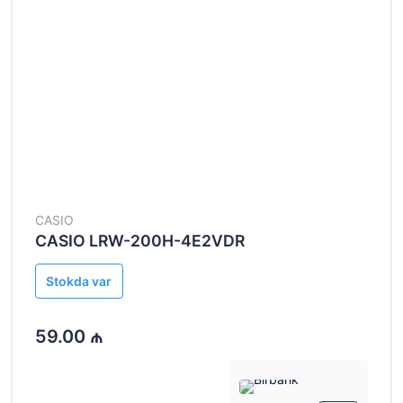
CASIO
CASIO LRW-200H-4E2VDR
Stokda var
59.00 ₼