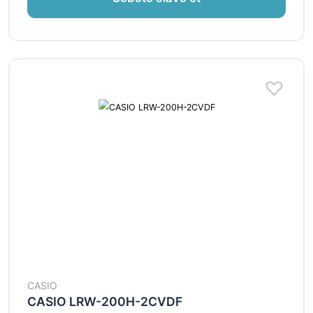
CASIO
CASIO LRW-200H-2CVDF