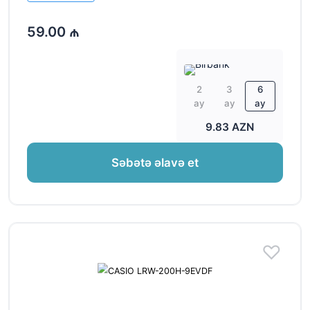
59.00 ₼
2
3
6
ay
ay
ay
9.83 AZN
Səbətə əlavə et