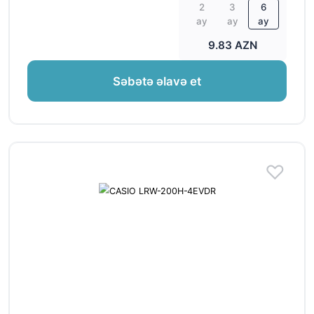
2
3
6
ay
ay
ay
9.83 AZN
Səbətə əlavə et