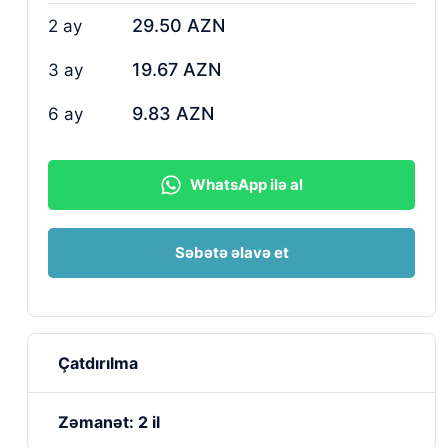
29.50 AZN
2 ay
19.67 AZN
3 ay
9.83 AZN
6 ay
WhatsApp ilə al
Səbətə əlavə et
Çatdırılma
Zəmanət: 2 il