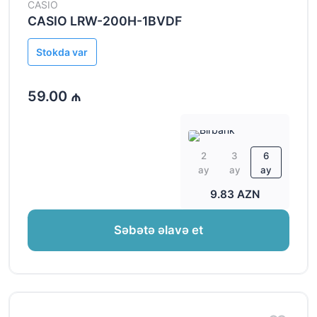
CASIO
CASIO LRW-200H-1BVDF
Stokda var
59.00 ₼
2
3
6
ay
ay
ay
9.83 AZN
Səbətə əlavə et