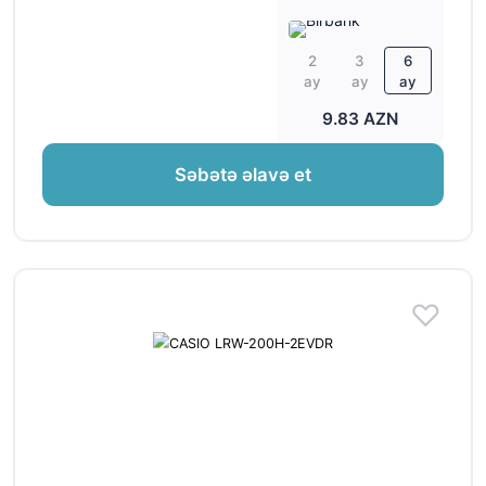
2
3
6
ay
ay
ay
9.83 AZN
Səbətə əlavə et