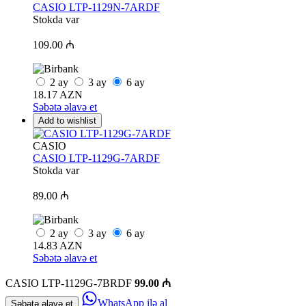
CASIO LTP-1129N-7ARDF
Stokda var
109.00 ₼
2
ay
3
ay
6
ay
18.17 AZN
Səbətə əlavə et
Add to wishlist
CASIO
CASIO LTP-1129G-7ARDF
Stokda var
89.00 ₼
2
ay
3
ay
6
ay
14.83 AZN
Səbətə əlavə et
CASIO LTP-1129G-7BRDF
99.00 ₼
WhatsApp ilə al
Səbətə əlavə et