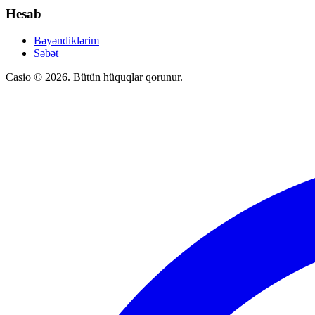
Hesab
Bəyəndiklərim
Səbət
Casio © 2026. Bütün hüquqlar qorunur.