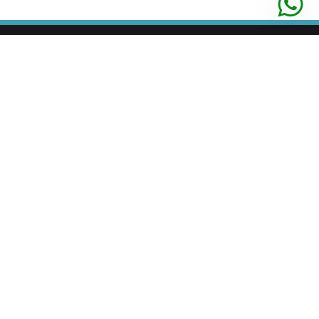
CASIO LTP-1183G-7ADF
119.00 ₼
Rəsmi distributor
info@casio.az
Bizi izləyin
Navigasiya
Ana səhifə
Kataloq
Bizimlə əlaqə
Haqqımızda
Faydalı keçidlər