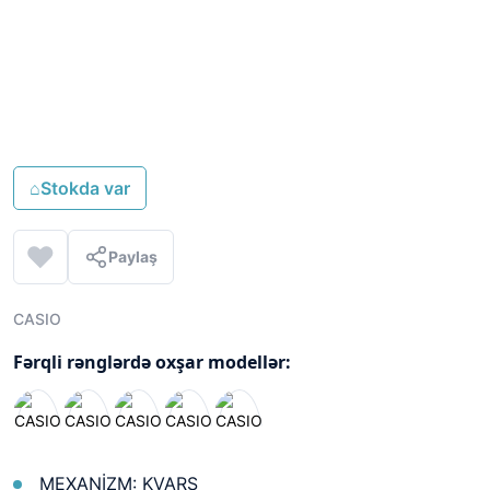
⌂
Stokda var
Paylaş
CASIO
Fərqli rənglərdə oxşar modellər:
MEXANİZM: KVARS