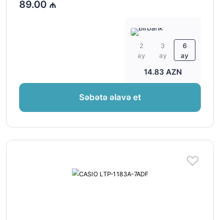
89.00 ₼
2
3
6
ay
ay
ay
14.83 AZN
Səbətə əlavə et