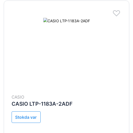
CASIO
CASIO LTP-1183A-2ADF
Stokda var