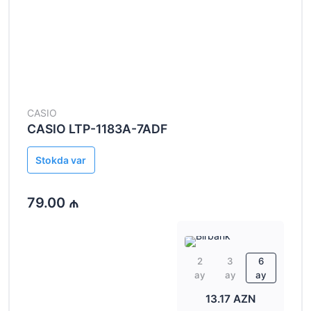
CASIO
CASIO LTP-1183A-7ADF
Stokda var
79.00 ₼
2
3
6
ay
ay
ay
13.17 AZN