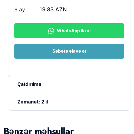
19.83 AZN
6 ay
WhatsApp ilə al
Səbətə əlavə et
Çatdırılma
Zəmanət: 2 il
Bənzər məhsullar