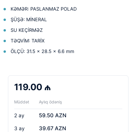
KƏMƏR: PASLANMAZ POLAD
ŞÜŞƏ: MİNERAL
SU KEÇİRMƏZ
TƏQVİM: TARİX
ÖLÇÜ: 31.5 × 28.5 × 6.6 mm
119.00 ₼
Müddət
Aylıq ödəniş
59.50 AZN
2 ay
39.67 AZN
3 ay