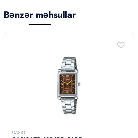
Bənzər məhsullar
CASIO