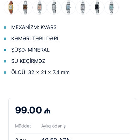
MEXANİZM: KVARS
KƏMƏR: TƏBİİ DƏRİ
ŞÜŞƏ: MİNERAL
SU KEÇİRMƏZ
ÖLÇÜ: 32 × 21 × 7.4 mm
99.00 ₼
Müddət
Aylıq ödəniş