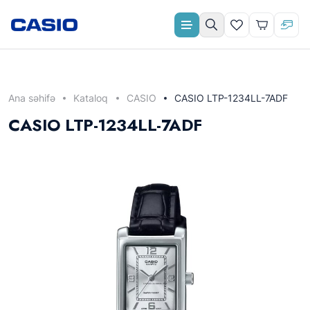
Aylıq ödəniş
Ana səhifə
Kataloq
CASIO
CASIO LTP-1234LL-7ADF
CASIO LTP-1234LL-7ADF