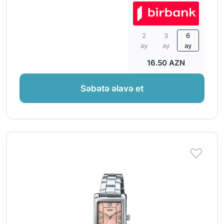
2
3
6
ay
ay
ay
16.50 AZN
Səbətə əlavə et