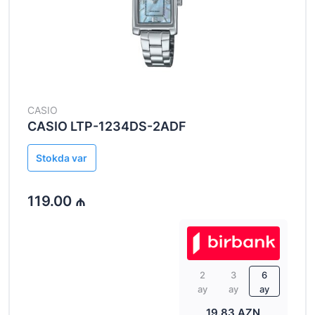
CASIO
CASIO LTP-1234DS-2ADF
Stokda var
119.00 ₼
2
3
6
ay
ay
ay
19.83 AZN