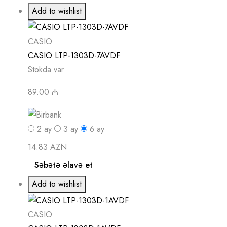
Add to wishlist
CASIO
CASIO LTP-1303D-7AVDF
Stokda var
89.00 ₼
2
ay
3
ay
6
ay
14.83 AZN
Səbətə əlavə et
Add to wishlist
CASIO