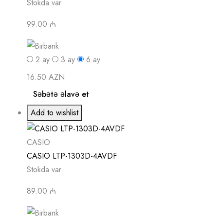
Stokda var
99.00 ₼
2
ay
3
ay
6
ay
16.50 AZN
Səbətə əlavə et
Add to wishlist
CASIO
CASIO LTP-1303D-4AVDF
Stokda var
89.00 ₼