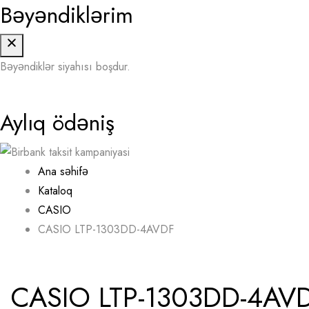
Bəyəndiklərim
Bəyəndiklər siyahısı boşdur.
Aylıq ödəniş
Ana səhifə
Kataloq
CASIO
CASIO LTP-1303DD-4AVDF
CASIO LTP-1303DD-4AV