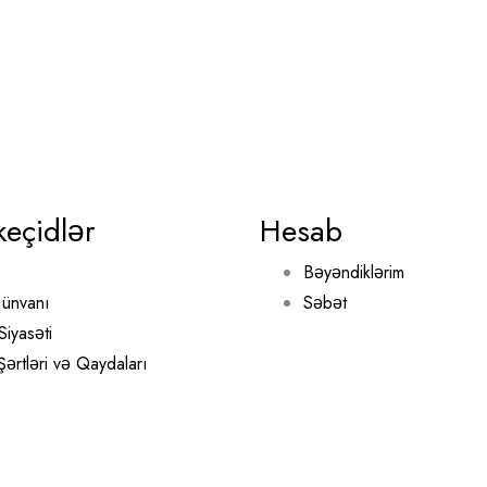
keçidlər
Hesab
Bəyəndiklərim
ünvanı
Səbət
Siyasəti
 Şərtləri və Qaydaları