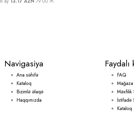
6 ay
13.17 AZN
79.00 ₼
Navigasiya
Faydalı 
Ana səhifə
FAQ
Kataloq
Mağaza 
Bizimlə əlaqə
Məxfilik 
Haqqımızda
İstifadə
Kataloq