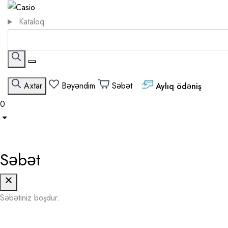
Kataloq
Axtar
Bəyəndim
Səbət
Aylıq ödəniş
0
Səbət
Səbətiniz boşdur.