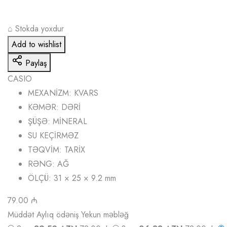
⌂
Stokda yoxdur
Add to wishlist
Paylaş
CASIO
MEXANİZM: KVARS
KƏMƏR: DƏRİ
ŞÜŞƏ: MİNERAL
SU KEÇİRMƏZ
TƏQVİM: TARİX
RƏNG: AĞ
ÖLÇÜ: 31 × 25 × 9.2 mm
79.00 ₼
Müddət
Aylıq ödəniş
Yekun məbləğ