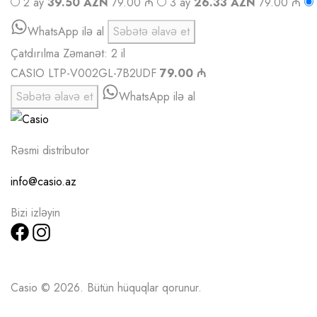
2 ay
39.50 AZN
79.00 ₼
3 ay
26.33 AZN
79.00 ₼
WhatsApp ilə al
Səbətə əlavə et
Çatdırılma
Zəmanət: 2 il
CASIO LTP-V002GL-7B2UDF
79.00 ₼
Səbətə əlavə et
WhatsApp ilə al
Rəsmi distributor
info@casio.az
Bizi izləyin
Casio © 2026. Bütün hüquqlar qorunur.