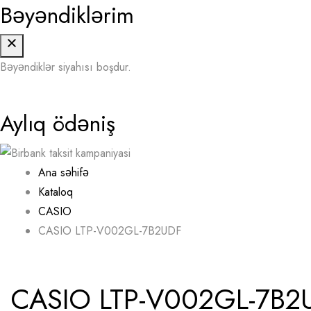
Bəyəndiklərim
Bəyəndiklər siyahısı boşdur.
Aylıq ödəniş
Ana səhifə
Kataloq
CASIO
CASIO LTP-V002GL-7B2UDF
CASIO LTP-V002GL-7B2