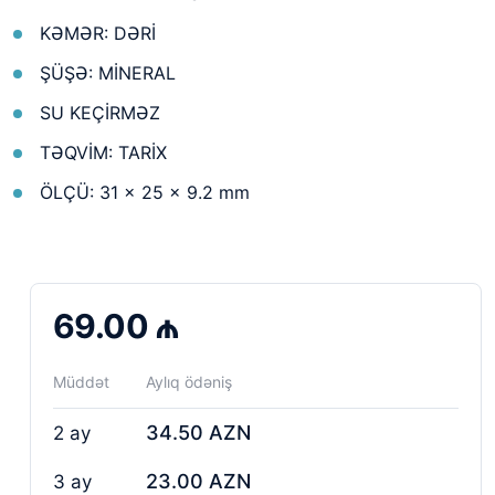
KƏMƏR: DƏRİ
ŞÜŞƏ: MİNERAL
SU KEÇİRMƏZ
TƏQVİM: TARİX
ÖLÇÜ: 31 × 25 × 9.2 mm
69.00 ₼
Müddət
Aylıq ödəniş
34.50 AZN
2 ay
23.00 AZN
3 ay