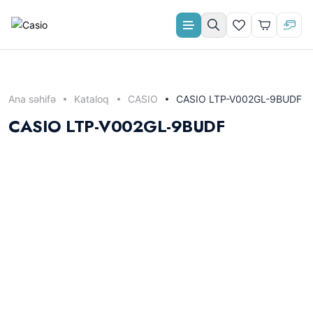
Aylıq ödəniş
Ana səhifə
Kataloq
CASIO
CASIO LTP-V002GL-9BUDF
CASIO LTP-V002GL-9BUDF