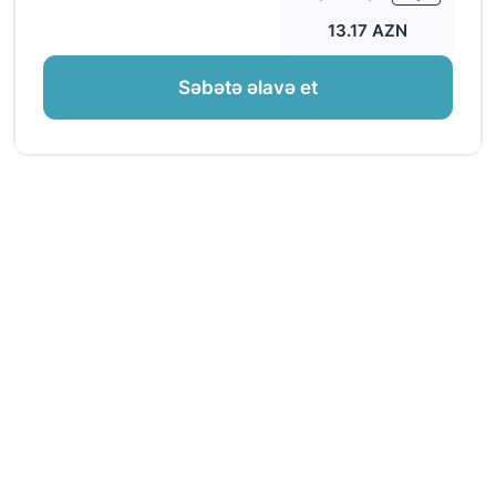
13.17 AZN
Səbətə əlavə et