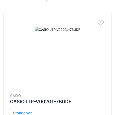
CASIO
CASIO LTP-V002GL-7BUDF
Stokda var