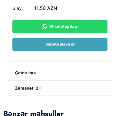
11.50 AZN
6 ay
WhatsApp ilə al
Səbətə əlavə et
Çatdırılma
Zəmanət: 2 il
Bənzər məhsullar