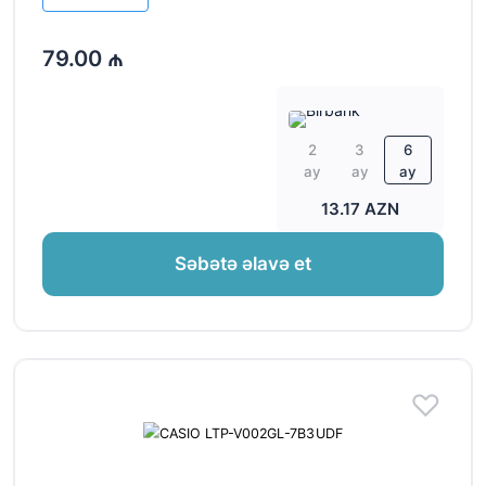
79.00 ₼
2
3
6
ay
ay
ay
13.17 AZN
Səbətə əlavə et