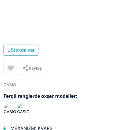
⌂
Stokda var
Paylaş
CASIO
Fərqli rənglərdə oxşar modellər:
MEXANİZM: KVARS