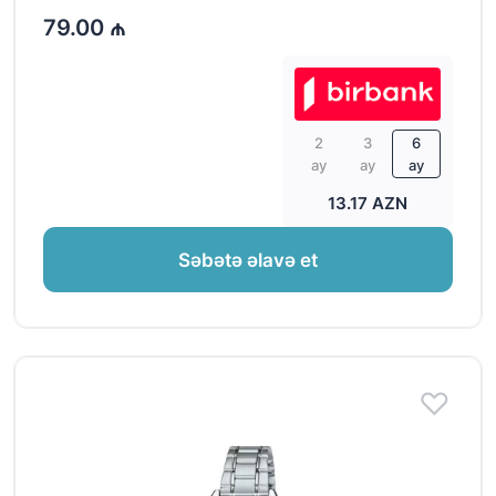
79.00 ₼
2
3
6
ay
ay
ay
13.17 AZN
Səbətə əlavə et