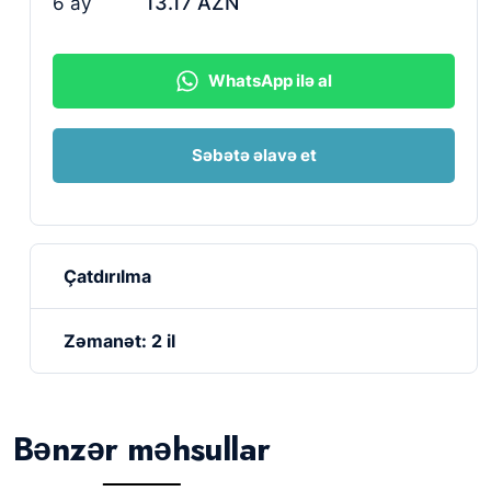
13.17 AZN
6 ay
WhatsApp ilə al
Səbətə əlavə et
Çatdırılma
Zəmanət: 2 il
Bənzər məhsullar