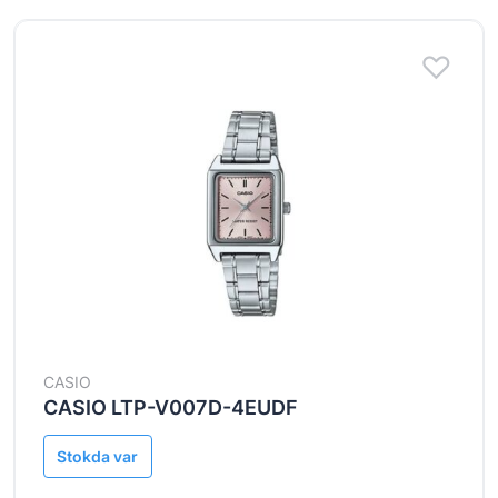
CASIO
CASIO LTP-V007D-4EUDF
Stokda var