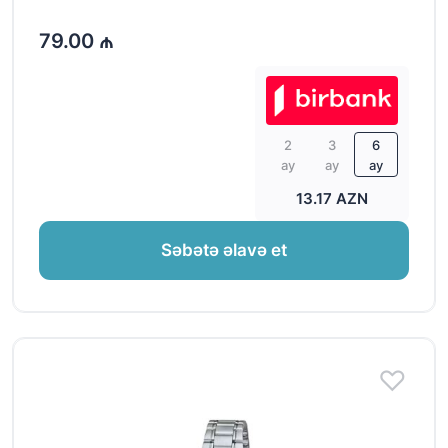
79.00 ₼
2
3
6
ay
ay
ay
13.17 AZN
Səbətə əlavə et