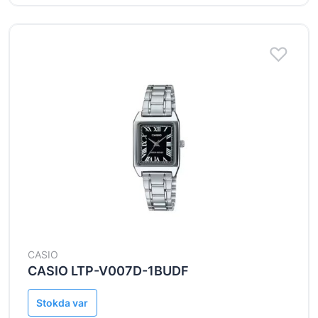
CASIO
CASIO LTP-V007D-1BUDF
Stokda var