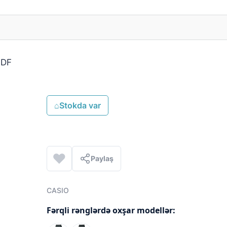
LDF
⌂
Stokda var
Paylaş
CASIO
Fərqli rənglərdə oxşar modellər: