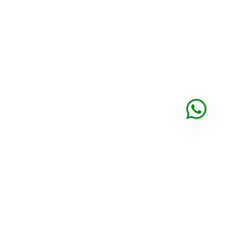
eçidlər
Hesab
Bəyəndiklərim