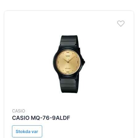
Aylıq ödəniş
CASIO
CASIO MQ-76-9ALDF
Stokda var