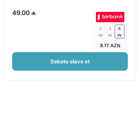
49.00 ₼
2
3
6
ay
ay
ay
8.17 AZN
Səbətə əlavə et