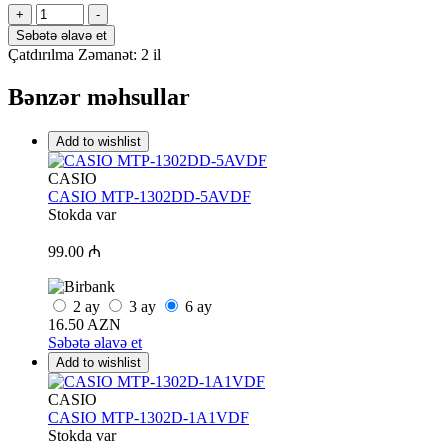
CASIO
+
-
MTP-
Səbətə əlavə et
1302DA-
Çatdırılma
Zəmanət: 2 il
3AVDF
quantity
Bənzər məhsullar
Add to wishlist
CASIO
CASIO MTP-1302DD-5AVDF
Stokda var
99.00 ₼
2
ay
3
ay
6
ay
16.50 AZN
Səbətə əlavə et
Add to wishlist
CASIO
CASIO MTP-1302D-1A1VDF
Stokda var