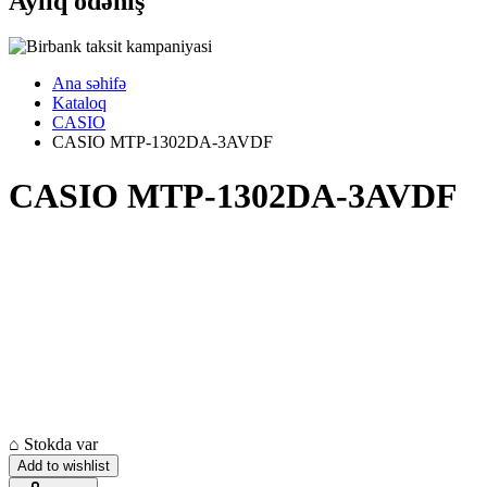
Aylıq ödəniş
Ana səhifə
Kataloq
CASIO
CASIO MTP-1302DA-3AVDF
CASIO MTP-1302DA-3AVDF
⌂
Stokda var
Add to wishlist