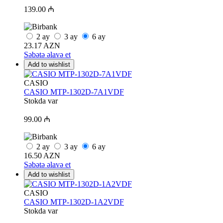
139.00 ₼
2
ay
3
ay
6
ay
23.17 AZN
Səbətə əlavə et
Add to wishlist
CASIO
CASIO MTP-1302D-7A1VDF
Stokda var
99.00 ₼
2
ay
3
ay
6
ay
16.50 AZN
Səbətə əlavə et
Add to wishlist
CASIO
CASIO MTP-1302D-1A2VDF
Stokda var