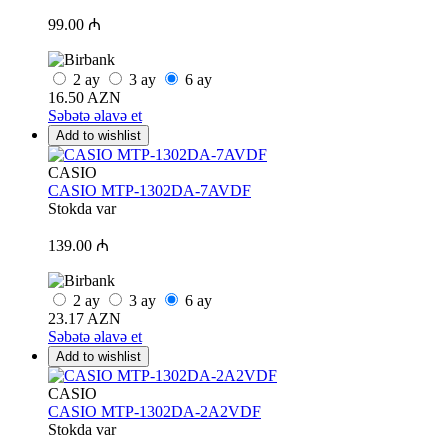
99.00 ₼
2
ay
3
ay
6
ay
16.50 AZN
Səbətə əlavə et
Add to wishlist
CASIO
CASIO MTP-1302DA-7AVDF
Stokda var
139.00 ₼
2
ay
3
ay
6
ay
23.17 AZN
Səbətə əlavə et
Add to wishlist
CASIO
CASIO MTP-1302DA-2A2VDF
Stokda var