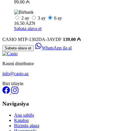
99.00 ₼
2
ay
3
ay
6
ay
16.50 AZN
Səbətə əlavə et
CASIO MTP-1302DA-3AVDF
139.00 ₼
WhatsApp ilə al
Səbətə əlavə et
Rəsmi distributor
info@casio.az
Bizi izləyin
Navigasiya
Ana səhifə
Kataloq
Bizimlə əlaqə
Haqqımızda