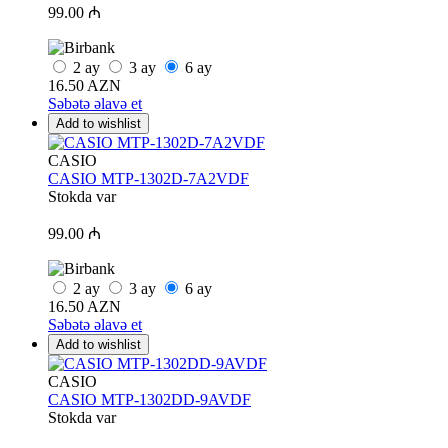
99.00 ₼
2
ay
3
ay
6
ay
16.50 AZN
Səbətə əlavə et
Add to wishlist
CASIO
CASIO MTP-1302D-7A2VDF
Stokda var
99.00 ₼
2
ay
3
ay
6
ay
16.50 AZN
Səbətə əlavə et
Add to wishlist
CASIO
CASIO MTP-1302DD-9AVDF
Stokda var