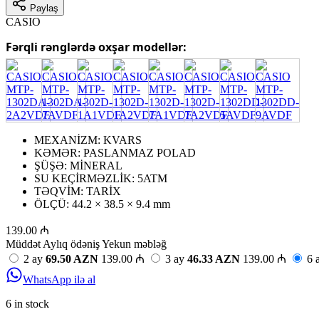
Paylaş
CASIO
Fərqli rənglərdə oxşar modellər:
MEXANİZM: KVARS
KƏMƏR: PASLANMAZ POLAD
ŞÜŞƏ: MİNERAL
SU KEÇİRMƏZLİK: 5ATM
TƏQVİM: TARİX
ÖLÇÜ: 44.2 × 38.5 × 9.4 mm
139.00 ₼
Müddət
Aylıq ödəniş
Yekun məbləğ
2 ay
69.50 AZN
139.00 ₼
3 ay
46.33 AZN
139.00 ₼
6 
WhatsApp ilə al
6 in stock