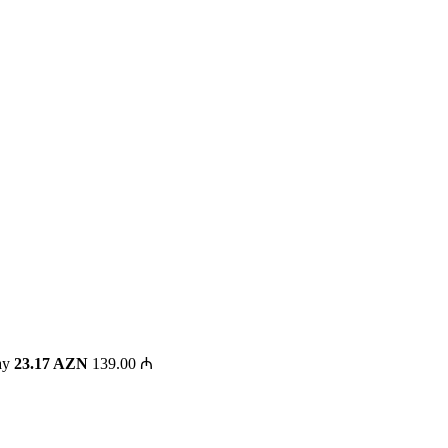
ay
23.17 AZN
139.00 ₼