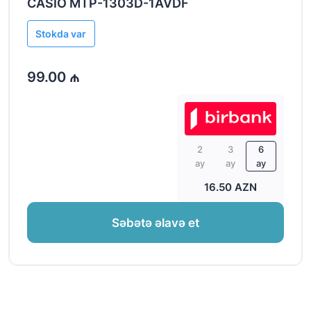
CASIO MTP-1303D-1AVDF
Stokda var
99.00 ₼
2
3
6
ay
ay
ay
16.50 AZN
Səbətə əlavə et