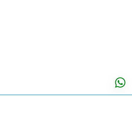
CASIO MTP-1303D-7AVDF
89.00 ₼
Rəsmi distributor