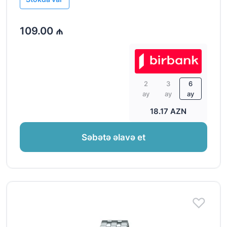
109.00 ₼
2
3
6
ay
ay
ay
18.17 AZN
Səbətə əlavə et