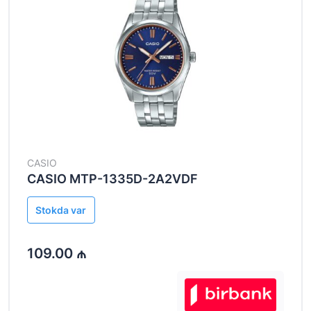
CASIO
CASIO MTP-1335D-2A2VDF
Stokda var
109.00 ₼