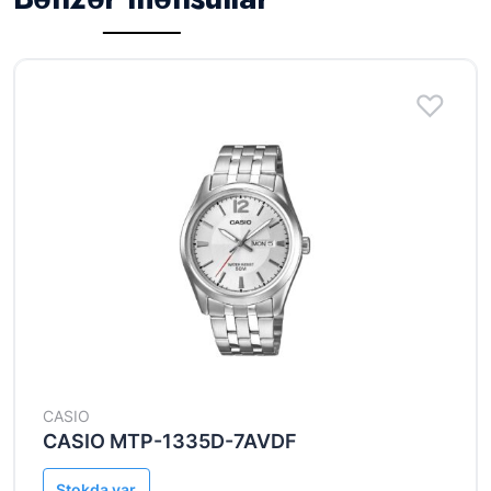
CASIO
CASIO MTP-1335D-7AVDF
Stokda var