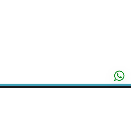
CASIO MTP-1335D-2AVDF
109.00 ₼
Rəsmi distributor
info@casio.az