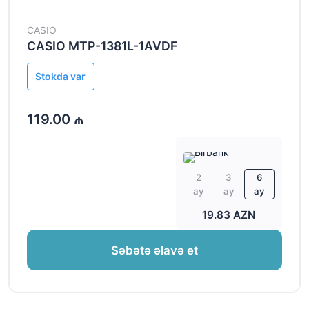
CASIO
CASIO MTP-1381L-1AVDF
Stokda var
119.00 ₼
2
3
6
ay
ay
ay
19.83 AZN
Səbətə əlavə et