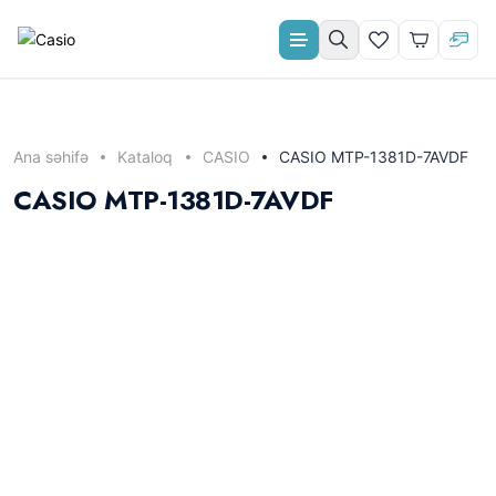
Aylıq ödəniş
Ana səhifə
Kataloq
CASIO
CASIO MTP-1381D-7AVDF
CASIO MTP-1381D-7AVDF