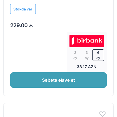
Stokda var
229.00 ₼
2
3
6
ay
ay
ay
38.17 AZN
Səbətə əlavə et