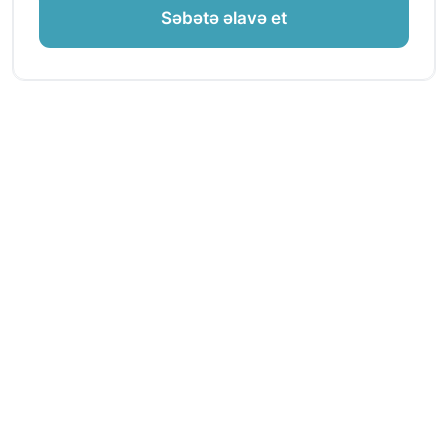
Səbətə əlavə et