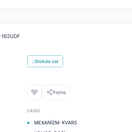
-1B2UDF
⌂
Stokda var
Paylaş
CASIO
MEXANİZM: KVARS