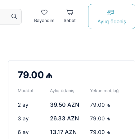
Bəyəndim
Səbət
Aylıq ödəniş
79.00 ₼
Müddət
Aylıq ödəniş
Yekun məbləğ
39.50 AZN
2 ay
79.00 ₼
26.33 AZN
3 ay
79.00 ₼
13.17 AZN
6 ay
79.00 ₼