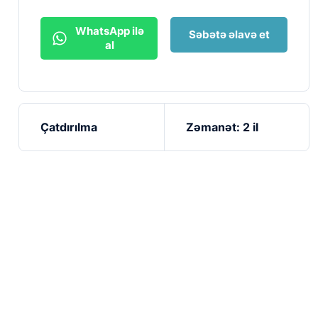
WhatsApp ilə
Səbətə əlavə et
al
Çatdırılma
Zəmanət: 2 il