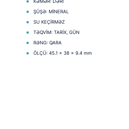
KƏMƏR: DƏRİ
ŞÜŞƏ: MİNERAL
SU KEÇİRMƏZ
TƏQVİM: TARİX, GÜN
RƏNG: QARA
Aylıq ödəniş
ÖLÇÜ: 45.1 × 38 × 9.4 mm