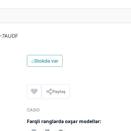
-7AUDF
⌂
Stokda var
Paylaş
CASIO
Fərqli rənglərdə oxşar modellər: