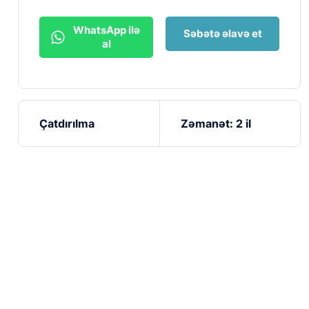
WhatsApp ilə
Səbətə əlavə et
al
Çatdırılma
Zəmanət: 2 il