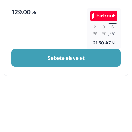
129.00 ₼
2
3
6
ay
ay
ay
21.50 AZN
Səbətə əlavə et