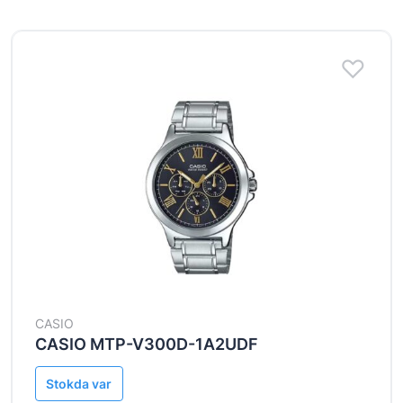
Aylıq ödəniş
CASIO
CASIO MTP-V300D-1A2UDF
Stokda var