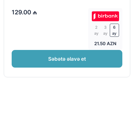
129.00 ₼
2
3
6
ay
ay
ay
21.50 AZN
Səbətə əlavə et