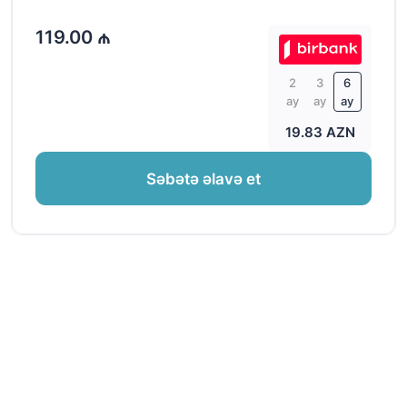
119.00 ₼
2
3
6
ay
ay
ay
19.83 AZN
Səbətə əlavə et