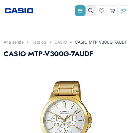
Aylıq ödəniş
Ana səhifə
Kataloq
CASIO
CASIO MTP-V300G-7AUDF
CASIO MTP-V300G-7AUDF