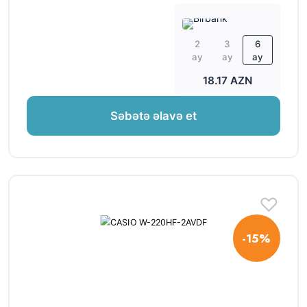
2
3
6
ay
ay
ay
18.17 AZN
Səbətə əlavə et
-15%