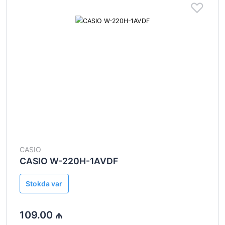
CASIO
CASIO W-220H-1AVDF
Stokda var
109.00 ₼