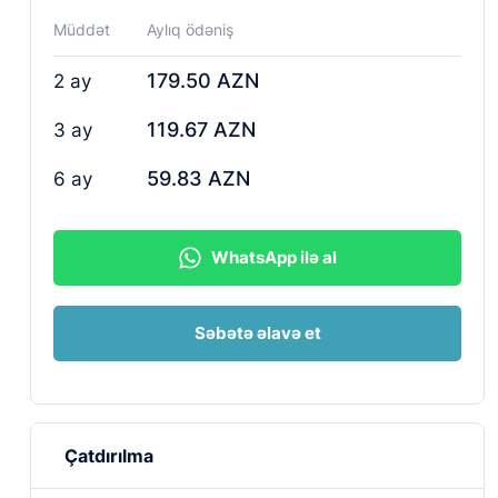
Müddət
Aylıq ödəniş
179.50 AZN
2 ay
119.67 AZN
3 ay
59.83 AZN
6 ay
WhatsApp ilə al
Səbətə əlavə et
Çatdırılma