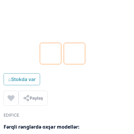
⌂
Stokda var
Paylaş
EDIFICE
Fərqli rənglərdə oxşar modellər: