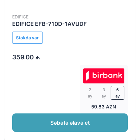
EDIFICE
EDIFICE EFB-710D-1AVUDF
Stokda var
359.00 ₼
2
3
6
ay
ay
ay
59.83 AZN
Səbətə əlavə et