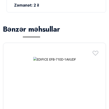
Zəmanət: 2 il
Bənzər məhsullar