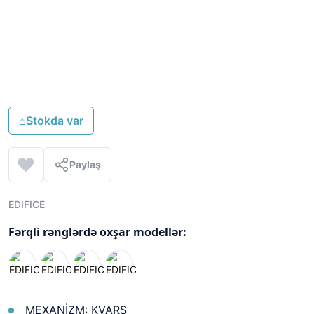
⌂
Stokda var
Paylaş
EDIFICE
Fərqli rənglərdə oxşar modellər:
MEXANİZM: KVARS