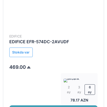
EDIFICE
EDIFICE EFR-574DC-2AVUDF
Stokda var
469.00 ₼
2
3
6
ay
ay
ay
78.17 AZN