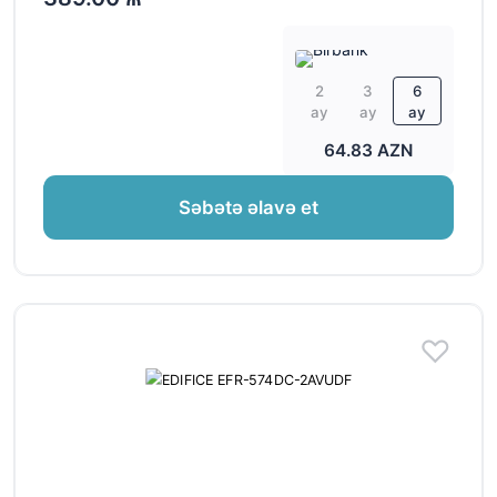
2
3
6
ay
ay
ay
64.83 AZN
Səbətə əlavə et