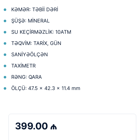
KƏMƏR: TƏBİİ DƏRİ
ŞÜŞƏ: MİNERAL
SU KEÇİRMƏZLİK: 10ATM
TƏQVİM: TARİX, GÜN
SANİYƏÖLÇƏN
TAXİMETR
RƏNG: QARA
ÖLÇÜ: 47.5 × 42.3 × 11.4 mm
399.00 ₼