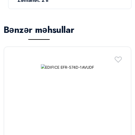
Zəmanət: 2 il
Bənzər məhsullar