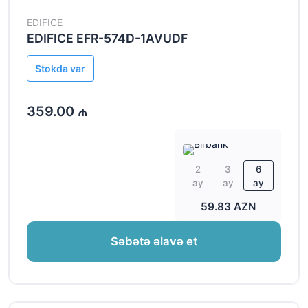
EDIFICE
EDIFICE EFR-574D-1AVUDF
Stokda var
359.00 ₼
2
3
6
ay
ay
ay
59.83 AZN
Səbətə əlavə et