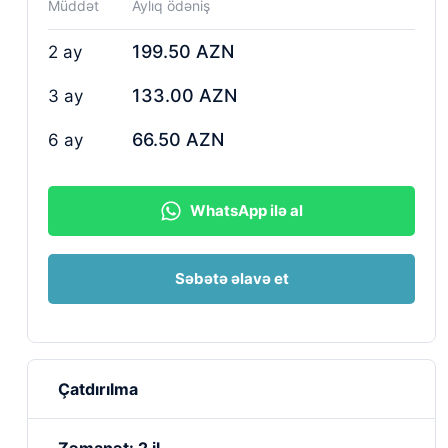
Müddət
Aylıq ödəniş
199.50 AZN
2 ay
133.00 AZN
3 ay
66.50 AZN
6 ay
WhatsApp ilə al
Səbətə əlavə et
Çatdırılma