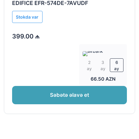
EDIFICE EFR-574DE-7AVUDF
Stokda var
399.00 ₼
2
3
6
ay
ay
ay
66.50 AZN
Səbətə əlavə et