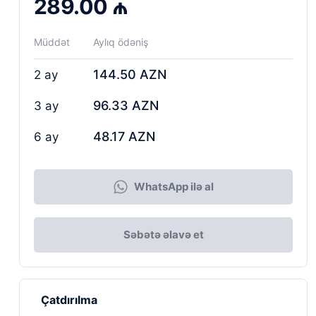
289.00 ₼
Müddət
Aylıq ödəniş
144.50 AZN
2 ay
96.33 AZN
3 ay
48.17 AZN
6 ay
WhatsApp ilə al
Səbətə əlavə et
Çatdırılma