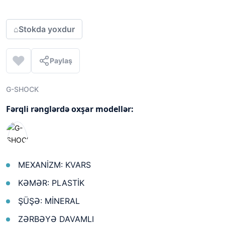
⌂
Stokda yoxdur
Paylaş
G-SHOCK
Fərqli rənglərdə oxşar modellər:
MEXANİZM: KVARS
KƏMƏR: PLASTİK
ŞÜŞƏ: MİNERAL
ZƏRBƏYƏ DAVAMLI