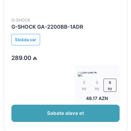
G-SHOCK
G-SHOCK GA-2200BB-1ADR
Stokda var
289.00 ₼
2
3
6
ay
ay
ay
48.17 AZN
Səbətə əlavə et