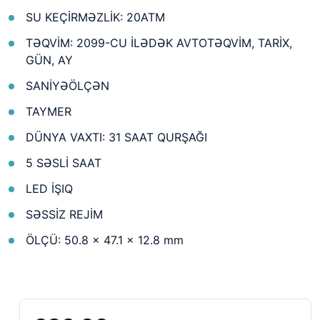
SU KEÇİRMƏZLİK: 20ATM
TƏQVİM: 2099-CU İLƏDƏK AVTOTƏQVİM, TARİX,
GÜN, AY
SANİYƏÖLÇƏN
TAYMER
DÜNYA VAXTI: 31 SAAT QURŞAĞI
5 SƏSLİ SAAT
LED İŞIQ
SƏSSİZ REJİM
ÖLÇÜ: 50.8 × 47.1 × 12.8 mm