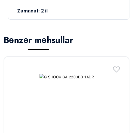
Zəmanət: 2 il
Bənzər məhsullar