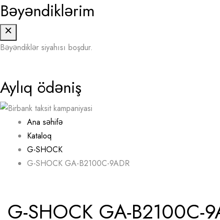
Bəyəndiklərim
Bəyəndiklər siyahısı boşdur.
Aylıq ödəniş
Ana səhifə
Kataloq
G-SHOCK
G-SHOCK GA-B2100C-9ADR
G-SHOCK GA-B2100C-9