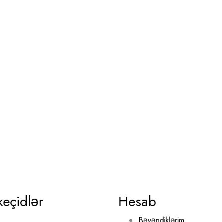
keçidlər
Hesab
Bəyəndiklərim