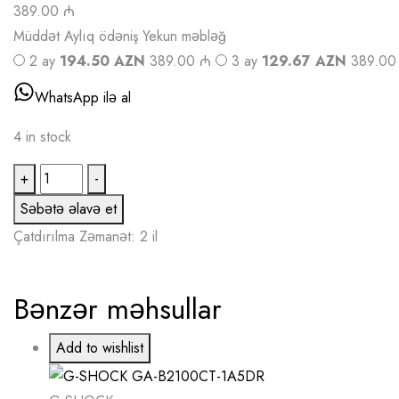
389.00 ₼
Müddət
Aylıq ödəniş
Yekun məbləğ
2 ay
194.50 AZN
389.00 ₼
3 ay
129.67 AZN
389.00
WhatsApp ilə al
4 in stock
G-
+
-
SHOCK
Səbətə əlavə et
GA-
Çatdırılma
Zəmanət: 2 il
B2100C-
9ADR
Bənzər məhsullar
quantity
Add to wishlist