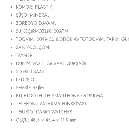
KƏMƏR: PLASTİK
ŞÜŞƏ: MİNERAL
ZƏRBƏYƏ DAVAMLI
SU KEÇİRMƏZLİK: 20ATM
TƏQVİM: 2099-CU İLƏDƏK AVTOTƏQVİM, TARİX, GÜ
SANİYƏÖLÇƏN
TAYMER
DÜNYA VAXTI: 38 SAAT QURŞAĞI
5 SƏSLİ SAAT
LED İŞIQ
SƏSSİZ REJİM
BLUETOOTH İLƏ SMARTFONA QOŞULMA
TELEFONU AXTARMA FUNKSİYASI
TƏDBİQ: CASIO WATCHES
ÖLÇÜ: 48.5 × 45.4 × 11.9 mm