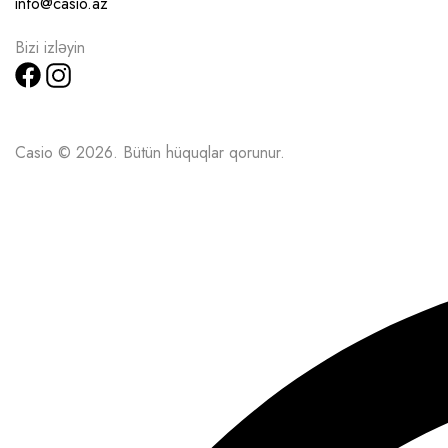
info@casio.az
Bizi izləyin
Casio © 2026. Bütün hüquqlar qorunur.