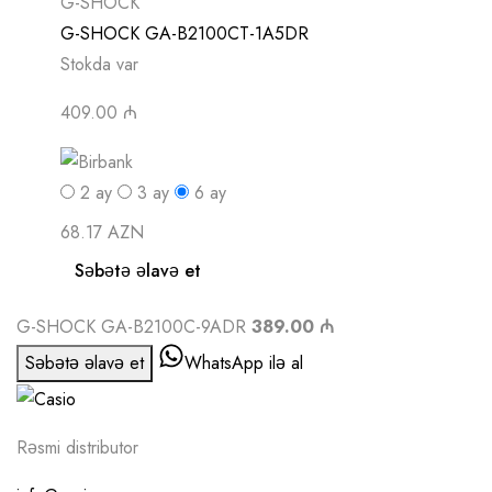
G-SHOCK
G-SHOCK GA-B2100CT-1A5DR
Stokda var
409.00 ₼
2
ay
3
ay
6
ay
68.17 AZN
Səbətə əlavə et
G-SHOCK GA-B2100C-9ADR
389.00 ₼
Səbətə əlavə et
WhatsApp ilə al
Rəsmi distributor