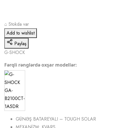
⌂
Stokda var
Add to wishlist
Paylaş
G-SHOCK
Fərqli rənglərdə oxşar modellər:
GÜNƏŞ BATAREYALI – TOUGH SOLAR
MEXANİZM: KVARS