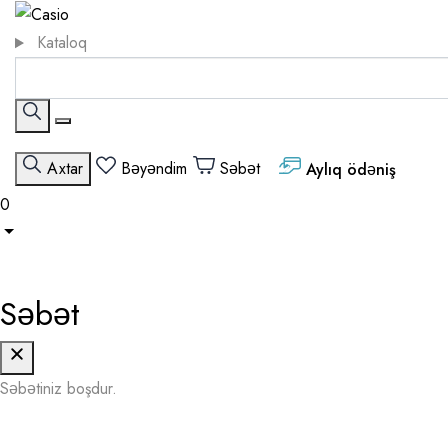
Kataloq
Axtar
Bəyəndim
Səbət
Aylıq ödəniş
0
Səbət
Səbətiniz boşdur.