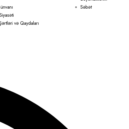
ünvanı
Səbət
Siyasəti
 Şərtləri və Qaydaları