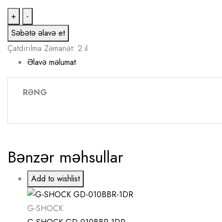
G-
+
-
SHOCK
Səbətə əlavə et
GD-
Çatdırılma
Zəmanət: 2 il
010CE-
Əlavə məlumat
5DR
quantity
RƏNG
Bənzər məhsullar
Add to wishlist
G-SHOCK