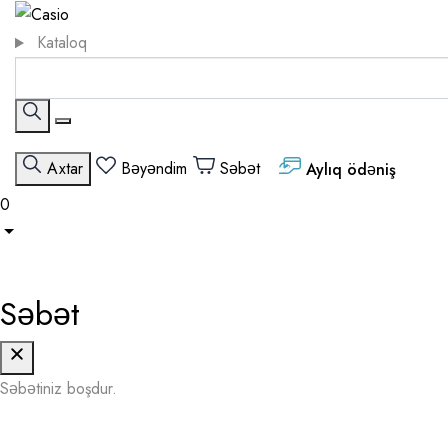
Kataloq
Axtar
Bəyəndim
Səbət
Aylıq ödəniş
0
Səbət
Səbətiniz boşdur.