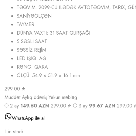
TƏQVİM: 2099-CU İLƏDƏK AVTOTƏQVİM, TARİX, GÜ
SANİYƏÖLÇƏN
TAYMER
DÜNYA VAXTI: 31 SAAT QURŞAĞI
5 SƏSLİ SAAT
SƏSSİZ REJİM
LED İŞIQ: AĞ
RƏNG: QARA
ÖLÇÜ: 54.9 × 51.9 × 16.1 mm
299.00 ₼
Müddət
Aylıq ödəniş
Yekun məbləğ
2 ay
149.50 AZN
299.00 ₼
3 ay
99.67 AZN
299.00 
WhatsApp ilə al
1 in stock