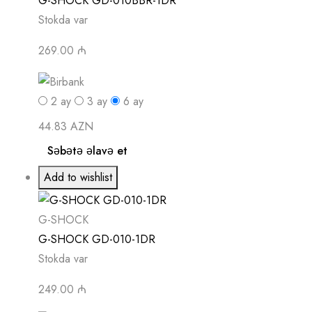
G-SHOCK GD-010BBR-1DR
Stokda var
269.00 ₼
2
ay
3
ay
6
ay
44.83 AZN
Səbətə əlavə et
Add to wishlist
G-SHOCK
G-SHOCK GD-010-1DR
Stokda var
249.00 ₼