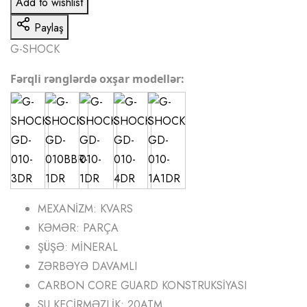
Add to wishlist
Paylaş
G-SHOCK
Fərqli rənglərdə oxşar modellər:
MEXANİZM: KVARS
KƏMƏR: PARÇA
ŞÜŞƏ: MİNERAL
ZƏRBƏYƏ DAVAMLI
CARBON CORE GUARD KONSTRUKSİYASI
SU KEÇİRMƏZLİK: 20ATM