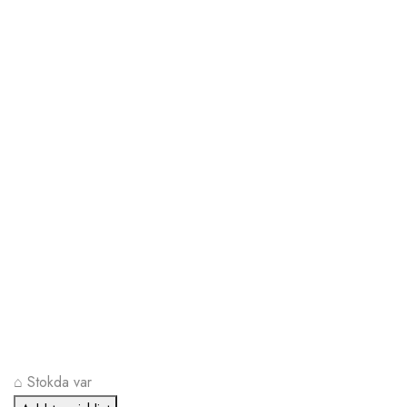
⌂
Stokda var