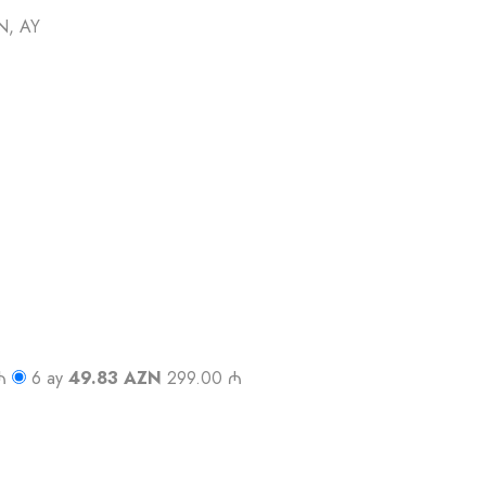
N, AY
₼
6 ay
49.83 AZN
299.00 ₼