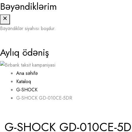
Bəyəndiklərim
Bəyəndiklər siyahısı boşdur.
Aylıq ödəniş
Ana səhifə
Kataloq
G-SHOCK
G-SHOCK GD-010CE-5DR
G-SHOCK GD-010CE-5D