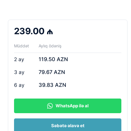
239.00 ₼
Müddət
Aylıq ödəniş
119.50 AZN
2 ay
79.67 AZN
3 ay
39.83 AZN
6 ay
WhatsApp ilə al
Səbətə əlavə et