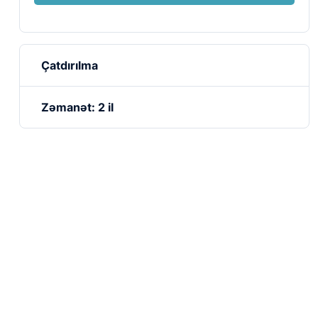
Çatdırılma
Zəmanət: 2 il