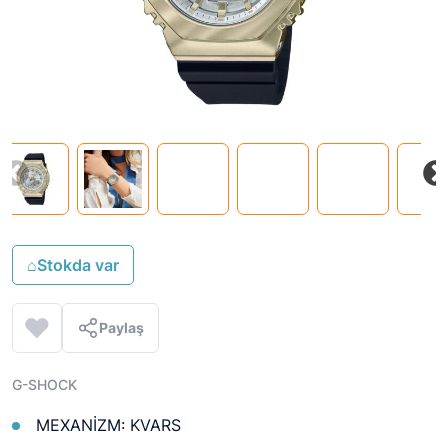
⌂
Stokda var
Paylaş
G-SHOCK
MEXANİZM: KVARS