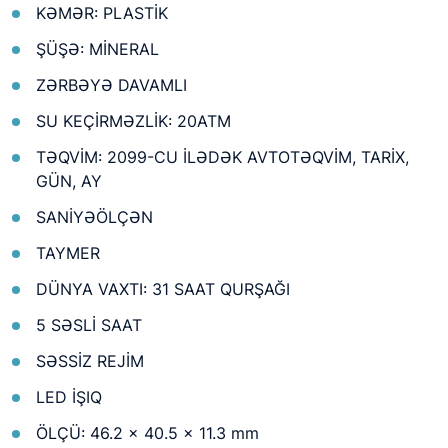
KƏMƏR: PLASTİK
ŞÜŞƏ: MİNERAL
ZƏRBƏYƏ DAVAMLI
SU KEÇİRMƏZLİK: 20ATM
TƏQVİM: 2099-CU İLƏDƏK AVTOTƏQVİM, TARİX,
GÜN, AY
SANİYƏÖLÇƏN
TAYMER
DÜNYA VAXTI: 31 SAAT QURŞAĞI
5 SƏSLİ SAAT
SƏSSİZ REJİM
LED İŞIQ
ÖLÇÜ: 46.2 × 40.5 × 11.3 mm