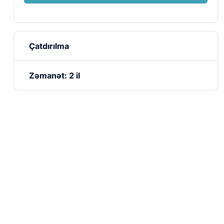
Çatdırılma
Zəmanət: 2 il