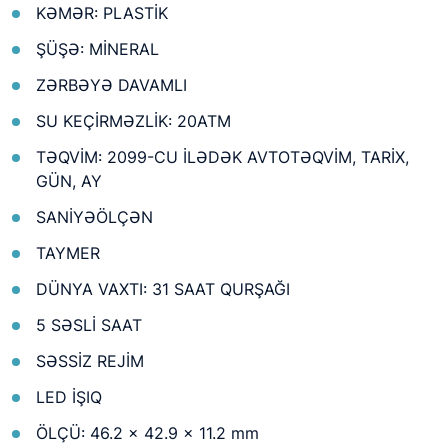
KƏMƏR: PLASTİK
ŞÜŞƏ: MİNERAL
ZƏRBƏYƏ DAVAMLI
SU KEÇİRMƏZLİK: 20ATM
TƏQVİM: 2099-CU İLƏDƏK AVTOTƏQVİM, TARİX,
GÜN, AY
SANİYƏÖLÇƏN
TAYMER
DÜNYA VAXTI: 31 SAAT QURŞAĞI
5 SƏSLİ SAAT
SƏSSİZ REJİM
LED İŞIQ
ÖLÇÜ: 46.2 × 42.9 × 11.2 mm