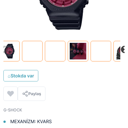
⌂
Stokda var
Paylaş
G-SHOCK
MEXANİZM: KVARS