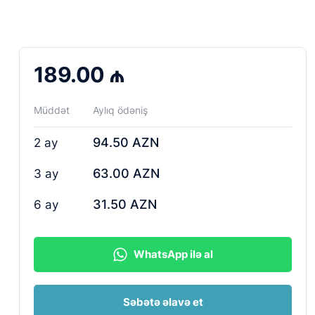
189.00 ₼
Müddət
Aylıq ödəniş
94.50 AZN
2 ay
63.00 AZN
3 ay
31.50 AZN
6 ay
WhatsApp ilə al
Səbətə əlavə et