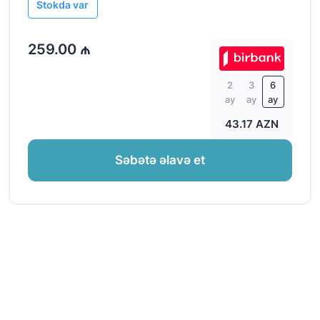
Stokda var
259.00 ₼
2
3
6
ay
ay
ay
43.17 AZN
Səbətə əlavə et