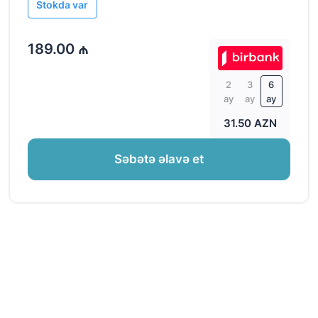
Stokda var
189.00 ₼
2
3
6
ay
ay
ay
31.50 AZN
Səbətə əlavə et