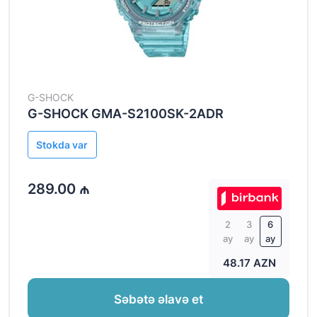
G-SHOCK
G-SHOCK GMA-S2100SK-2ADR
Stokda var
289.00 ₼
2
3
6
ay
ay
ay
48.17 AZN
Səbətə əlavə et