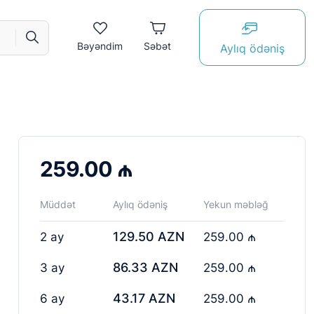
Bəyəndim
Səbət
Aylıq ödəniş
259.00 ₼
Müddət
Aylıq ödəniş
Yekun məbləğ
129.50 AZN
2 ay
259.00 ₼
86.33 AZN
3 ay
259.00 ₼
43.17 AZN
6 ay
259.00 ₼