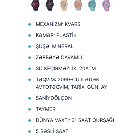
MEXANİZM: KVARS
KƏMƏR: PLASTİK
ŞÜŞƏ: MİNERAL
ZƏRBƏYƏ DAVAMLI
SU KEÇİRMƏZLİK: 20ATM
TƏQVİM: 2099-CU İLƏDƏK
AVTOTƏQVİM, TARİX, GÜN, AY
SANİYƏÖLÇƏN
TAYMER
DÜNYA VAXTI: 31 SAAT QURŞAĞI
5 SƏSLİ SAAT