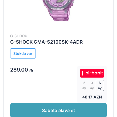
G-SHOCK
G-SHOCK GMA-S2100SK-4ADR
Stokda var
289.00 ₼
2
3
6
ay
ay
ay
48.17 AZN
Səbətə əlavə et