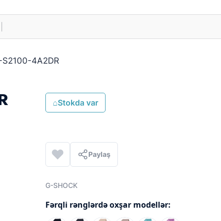
-S2100-4A2DR
R
⌂
Stokda var
Paylaş
G-SHOCK
Fərqli rənglərdə oxşar modellər: