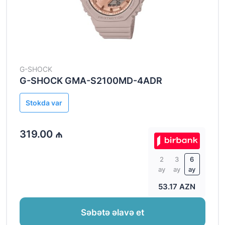
Aylıq ödəniş
G-SHOCK
G-SHOCK GMA-S2100MD-4ADR
Stokda var
319.00 ₼
2
3
6
ay
ay
ay
53.17 AZN
Səbətə əlavə et