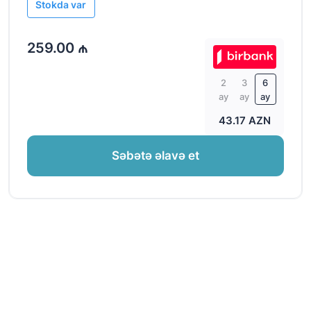
Stokda var
259.00 ₼
2
3
6
ay
ay
ay
43.17 AZN
Səbətə əlavə et