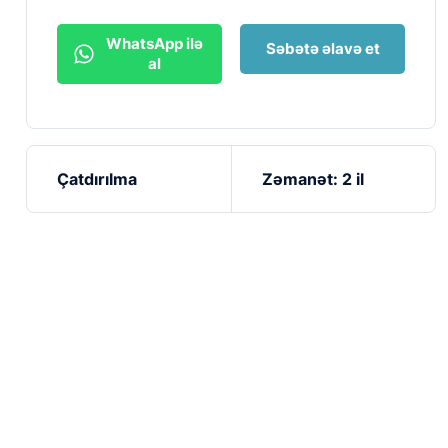
WhatsApp ilə
Səbətə əlavə et
al
Çatdırılma
Zəmanət: 2 il